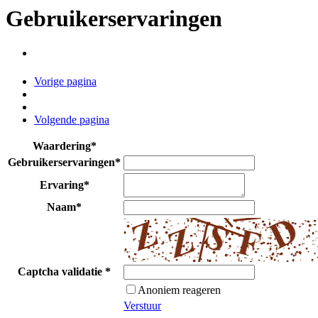
Gebruikerservaringen
Vorige pagina
Volgende pagina
Waardering
*
Gebruikerservaringen
*
Ervaring
*
Naam
*
Captcha validatie
*
Anoniem reageren
Verstuur