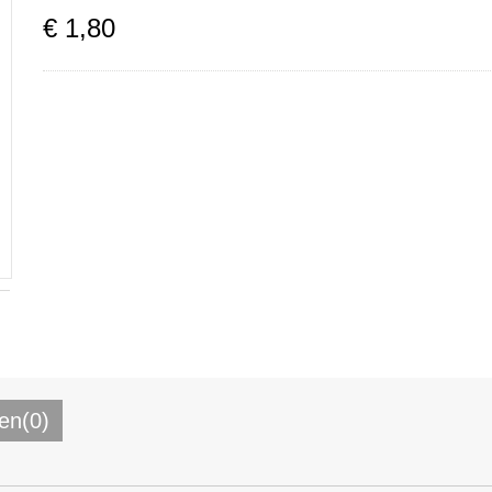
€
1
,
80
en(0)