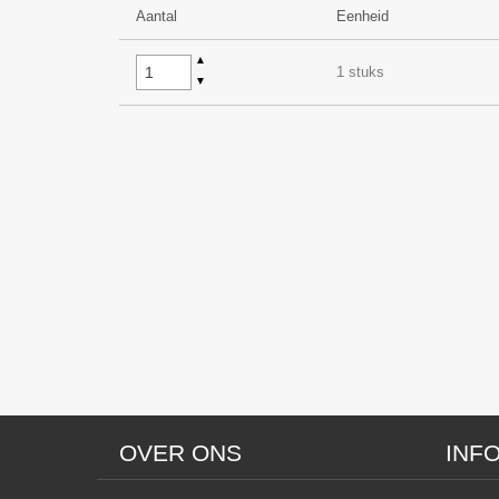
Aantal
Eenheid
▲
1 stuks
▼
OVER ONS
INF