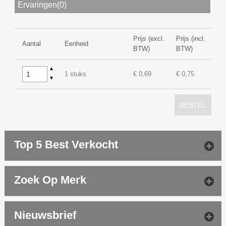
Ervaringen(0)
Prijs (excl.
Prijs (incl.
Aantal
Eenheid
BTW)
BTW)
▲
1 stuks
€ 0,69
€ 0,75
▼
BESTEL
Top 5 Best Verkocht
Zoek Op Merk
Nieuwsbrief