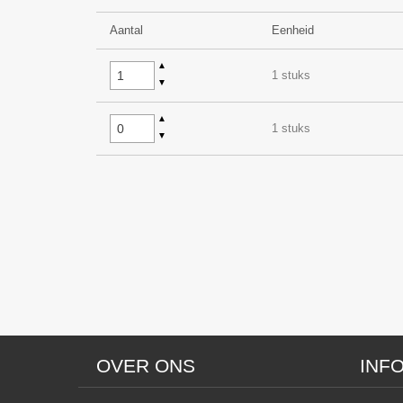
Aantal
Eenheid
▲
1 stuks
▼
▲
1 stuks
▼
OVER ONS
INF