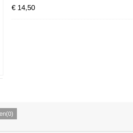
€
14
,
50
en(0)