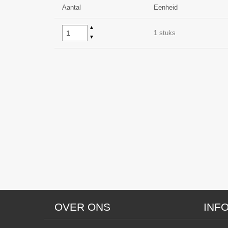
Aantal
Eenheid
▲
1 stuks
▼
OVER ONS
INF