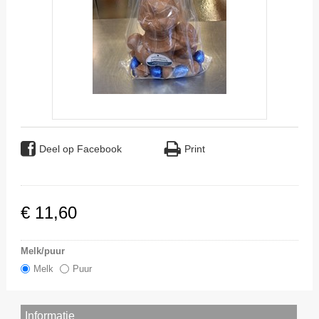
Deel op Facebook
Print
€
11
,
60
Melk/puur
Melk
Puur
Informatie