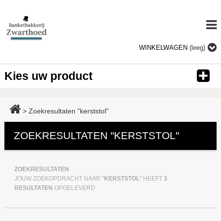
WINKELWAGEN
(leeg)
Kies uw product
>
Zoekresultaten "kerststol"
ZOEKRESULTATEN "KERSTSTOL"
ZOEKRESULTATEN
JOUW ZOEKOPDRACHT NAAR "
KERSTSTOL
" HEEFT
3
RESULTATEN
OPGELEVERD